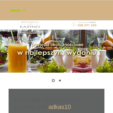
Przejdź
Menu
do
treści
Wszystkie wpisy, których
autorem jest
adkas10