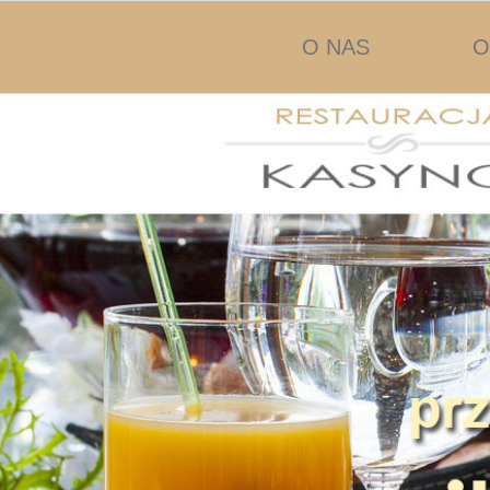
Przejdź
O NAS
O
do
treści