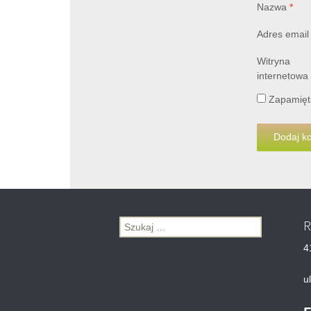
Nazwa
*
Adres emai
Witryna
internetowa
Zapamięta
R
Szukaj:
4
u