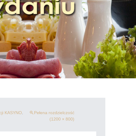
acji KASYNO
.
Pełena rozdzielczość
(1200 × 800)