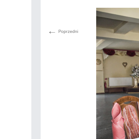
←
Poprzedni