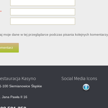
l
*
j moje dane w tej przeglądarce podczas pisania kolejnych komentarzy
estauracja Kasyno
Social Media Icons
1-100 Siemianowice Śląskie
l. Jana Pawła II 16