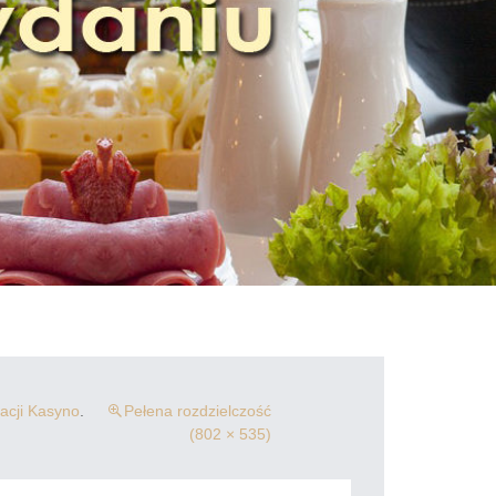
acji Kasyno
.
Pełena rozdzielczość
(802 × 535)