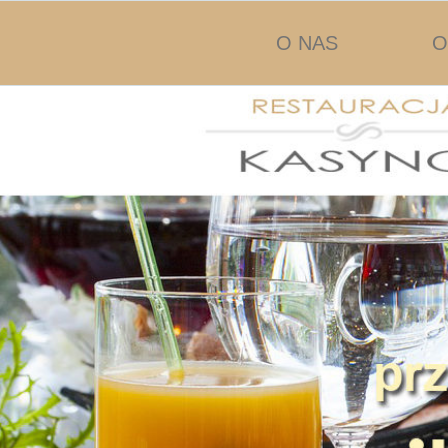
Przejdź
O NAS
O
do
treści