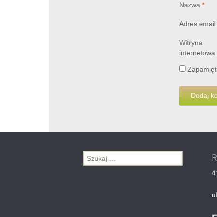
Nazwa
*
Adres emai
Witryna
internetowa
Zapamięta
R
Szukaj:
4
u