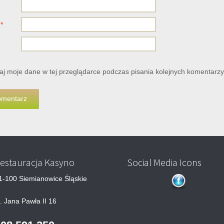
l
*
j moje dane w tej przeglądarce podczas pisania kolejnych komentarzy
estauracja Kasyno
Social Media Icons
1-100 Siemianowice Śląskie
l. Jana Pawła II 16