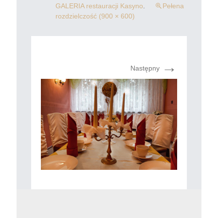
GALERIA restauracji Kasyno
.
Pełena
rozdzielczość (900 × 600)
→
Następny